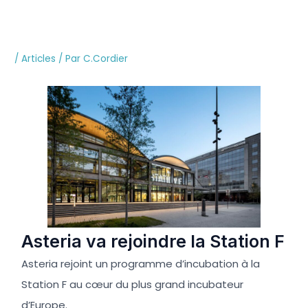
Aller
au
Asteria va rejoindre la Station F
contenu
/
Articles
/ Par
C.Cordier
Asteria va rejoindre la Station F
Asteria rejoint un programme d’incubation à la
Station F au cœur du plus grand incubateur
d’Europe.